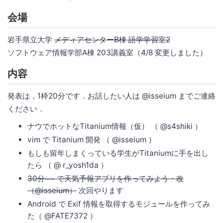
会場
岩手県立大学
メディアセンターB棟 語学学習室2
ソフトウェア情報学部A棟 203講義室（4/8 変更しました）
内容
発表は，1枠20分です．お話したい人は @isseium までご連絡
ください．
ナウでホットなTitanium情報（仮） （ @s4shiki ）
vim で Titanium 開発 （ @isseium ）
もしも留年しまくっている学生がTitaniumに手を出し
たら （ @ r_yosh1da ）
30分~~ で天気予報アプリを作ってみよう・改
（@isseium）
次回やります
Android で Exif 情報を取得するモジュールを作ってみ
た（ @FATE7372 ）